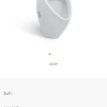
ออบิท
สินค้า