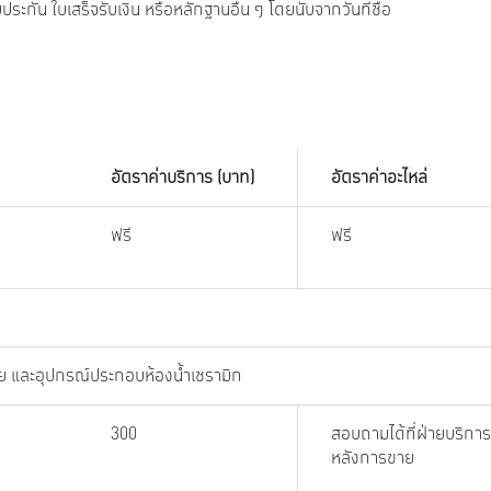
กัน ใบเสร็จรับเงิน หรือหลักฐานอื่น ๆ โดยนับจากวันที่ซื้อ
อัตราค่าบริการ (บาท)
อัตราค่าอะไหล่
กัน
ฟรี
ฟรี
าย และอุปกรณ์ประกอบห้องน้ำเซรามิก
300
สอบถามได้ที่ฝ่ายบริการ
หลังการขาย