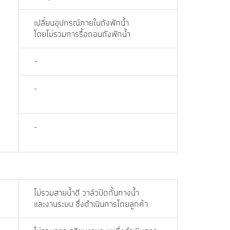
เปลี่ยนอุปกรณ์ภายในถังพักน้ำ
โดยไม่รวมการรื้อถอนถังพักน้ำ
-
-
-
ไม่รวมสายน้ำดี วาล์วปิดกั้นทางน้ำ
และงานระบบ ซึ่งดำเนินการโดยลูกค้า