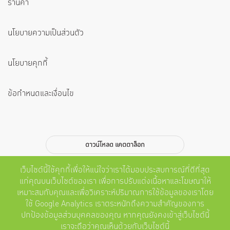
ร้านค้า
นโยบายความเป็นส่วนตัว
นโยบายคุกกี้
ข้อกำหนดและเงื่อนไข
ดาวน์โหลด แคตตาล็อก
สมัครสมาชิก
เว็บไซต์นี้ใช้คุกกี้เพื่อให้แน่ใจว่าเราได้มอบประสบการณ์ที่ดีที่สุด
แก่คุณบนเว็บไซต์ของเรา เพื่อการปรับแต่งเนื้อหาและโฆษณาให้
ส่ง
เหมาะสมกับคุณและเพื่อวิเคราะห์ปริมาณการใช้ข้อมูลของเราโดย
ใช้ Google Analytics เราตระหนักถึงความสำคัญของการ
ติดตามเรา
ปกป้องข้อมูลส่วนบุคคลของคุณ หากคุณยังคงเข้าสู่เว็บไซต์นี้
เราจะถือว่าคุณเห็นด้วยกับเว็บไซต์นี้