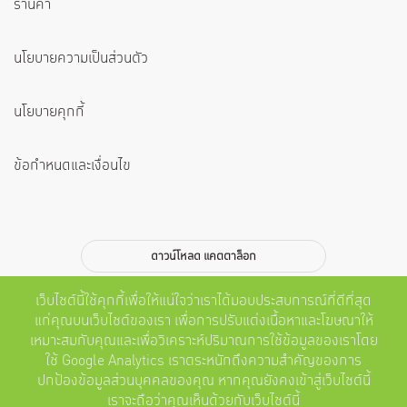
ร้านค้า
นโยบายความเป็นส่วนตัว
นโยบายคุกกี้
ข้อกำหนดและเงื่อนไข
ดาวน์โหลด แคตตาล็อก
สมัครสมาชิก
เว็บไซต์นี้ใช้คุกกี้เพื่อให้แน่ใจว่าเราได้มอบประสบการณ์ที่ดีที่สุด
แก่คุณบนเว็บไซต์ของเรา เพื่อการปรับแต่งเนื้อหาและโฆษณาให้
ส่ง
เหมาะสมกับคุณและเพื่อวิเคราะห์ปริมาณการใช้ข้อมูลของเราโดย
ใช้ Google Analytics เราตระหนักถึงความสำคัญของการ
ติดตามเรา
ปกป้องข้อมูลส่วนบุคคลของคุณ หากคุณยังคงเข้าสู่เว็บไซต์นี้
เราจะถือว่าคุณเห็นด้วยกับเว็บไซต์นี้