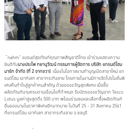
“nahm” แบรนด์สุขภัณฑ์คุณภาพสัญชาติไทย เข้าร่วมแสดงความ
ยินดีกับ
นางประไพ ทยานุวัฒน์ กรรมการผู้จัดการ บริษัท แกรนด์โฮม
มาร์ท จำกัด
(ที่ 2 จากขวา)
เนื่องในโอกาสงานทำบุญเปิดสาขาใหม่ แก
รนด์โฮม เอาท์เลท สาขากระทิงลาย โดยภายในงานมีการจัดโปรโมชั่นพิ
เศษคืนกำไรสู่ลูกค้าคนสำคัญ ด้วยของขวัญสุดพิเศษ เมื่อซื้อ
ผลิตภัณฑ์นามครบตามเงื่อนไขที่กำหนด รับบัตรของขวัญจาก Tesco
Lotus มูลค่าสูงสุดถึง 500 บาท พร้อมร่วมชมและเลือกซื้อผลิตภัณฑ์
อื่นของนามในราคาพิเศษอีกมากมาย ในวันที่ 25 - 31 สิงหาคม 2561
ที่แกรนด์โฮม เอาท์เลท สาขากระทิงลาย จ.ชลบุรี