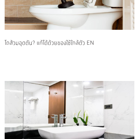
โถส้วมอุดตัน? แก้ได้ด้วยของใช้ใกล้ตัว EN