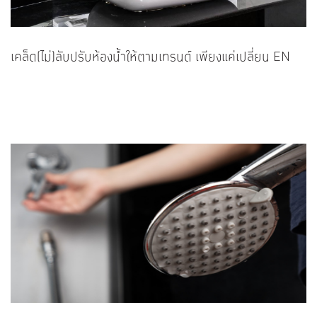
เคล็ด(ไม่)ลับปรับห้องน้ำให้ตามเทรนด์ เพียงแค่เปลี่ยน EN