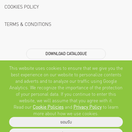
COOKIES POLICY
TERMS & CONDITIONS
DOWNLOAD CATALOGUE
Subscribe
This website uses cookies to ensure that we give you the
best experience on our website to personalize contents
SEND
and adverts and to analyze our traffic using Google
Analytics. We recognize the importance of the protection
Follow Us
of your personal data. If you continue to enter this
website, we will assume that you agree with it.
Read our
Cookie Policies
and
Privacy Policy
to learn
more about how we use cookies.
ยอมรับ
© 2019 NAHM official website. All rights reverved.