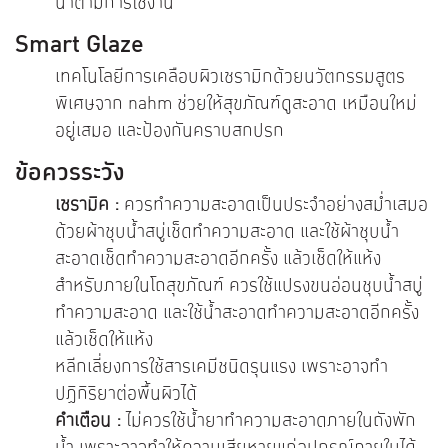
น้ำตามการใช้งาน
Smart Glaze
เทคโนโลยีการเคลือบผิวเซรามิกด้วยนวัตกรรมสูตร
พิเศษจาก nahm ช่วยให้
สุขภัณฑ์
ดูสะอาด เหมือนใหม่
อยู่เสมอ และป้องกันคราบสกปรก
ข้อควรระวัง
เซรามิค :
ควรทำความสะอาดเป็นประจำอย่างสม่ำเสมอ
ด้วยผ้าชุบน้ำสบู่เช็ดทำความสะอาด และใช้ผ้าชุบน้ำ
สะอาดเช็ดทำความสะอาดอีกครั้ง แล้วเช็ดให้แห้ง
สำหรับภายในโถสุขภัณฑ์ ควรใช้แปรงขนอ่อนชุบน้ำสบู่
ทำความสะอาด และใช้น้ำสะอาดทำความสะอาดอีกครั้ง
แล้วเช็ดให้แห้ง
หลีกเลี่ยงการใช้สารเคมีชนิดรุนแรง เพราะอาจทำ
ปฏิกิริยาต่อพื้นผิวได้
คำเตือน :
ไม่ควรใช้น้ำยาทำความสะอาดภายในถังพัก
น้ำ เพราะอาจทำให้ความเสียหายแก่อุปกรณ์ภายในได้