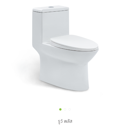
รูว์ พลัส