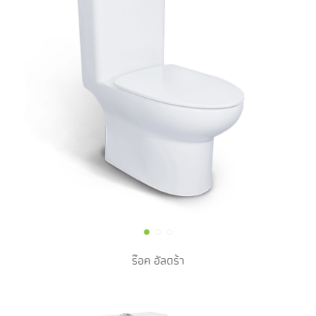
ร๊อค อัลตร้า