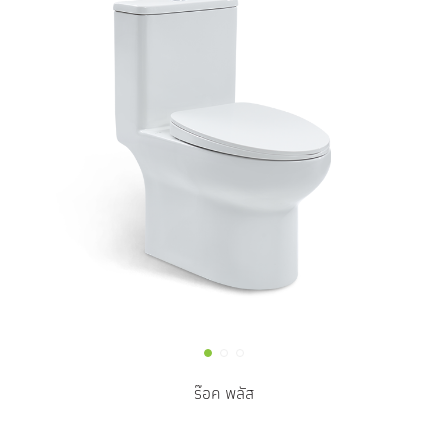
ร๊อค พลัส