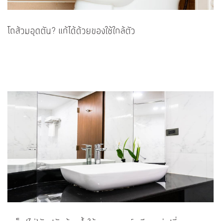
โถส้วมอุดตัน? แก้ได้ด้วยของใช้ใกล้ตัว