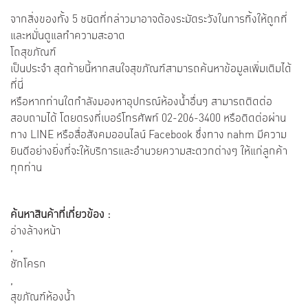
จากสิ่งของทั้ง 5 ชนิดที่กล่าวมาอาจต้องระมัดระวังในการทิ้งให้ถูกที่
และหมั่นดูแลทำความสะอาด
โถสุขภัณฑ์
เป็นประจำ สุดท้ายนี้หากสนใจสุขภัณฑ์สามารถค้นหาข้อมูลเพิ่มเติมได้
ที่นี่
หรือหากท่านใดกำลังมองหาอุปกรณ์ห้องน้ำอื่นๆ สามารถติดต่อ
สอบถามได้ โดยตรงที่เบอร์โทรศัพท์ 02-206-3400 หรือติดต่อผ่าน
ทาง LINE หรือสื่อสังคมออนไลน์ Facebook ซึ่งทาง nahm มีความ
ยินดีอย่างยิ่งที่จะให้บริการและอำนวยความสะดวกต่างๆ ให้แก่ลูกค้า
ทุกท่าน
ค้นหาสินค้าที่เกี่ยวข้อง :
อ่างล้างหน้า
,
ชักโครก
,
สุขภัณฑ์ห้องน้ำ