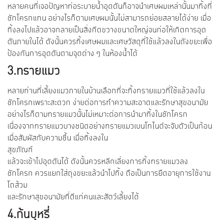
หลายคนที่เจอปัญหาท่อระบายน้ำอุดตันก็อาจนำเศษผมเหล่านั้นมาทิ้งที่
ชักโครกแทน อย่างไรก็ตามเศษผมนั้นไม่สามารถย่อยสลายได้ง่าย เมื่อ
ทิ้งลงไปแล้วอาจกลายเป็นสิ่งกีดขวางขนาดใหญ่จนก่อให้เกิดการอุด
ตันภายในได้ ดังนั้นควรทิ้งเศษผมและเศษวัสดุที่ใช้แล้วลงในถังขยะเพื่อ
ป้องกันการอุดตันตามจุดต่าง ๆ ในห้องน้ำได้
3.ทรายแมว
หลายท่านที่เลี้ยงแมวภายในบ้านเลือกที่จะทิ้งทรายแมวที่ใช้แล้วลงใน
ชักโครกเพราะสะดวก ง่ายต่อการทำความสะอาดและรักษาสุขอนามัย
อย่างไรก็ตามทรายแมวนั้นไม่เหมาะต่อการนำมาทิ้งในชักโครก
เนื่องจากทรายแมวบางชนิดอย่างทรายแมวเบนโทไนต์จะจับตัวเป็นก้อน
เมื่อสัมผัสกับความชื้น เมื่อทิ้งลงใน
สุขภัณฑ์
แล้วจะเข้าไปอุดตันได้ ดังนั้นควรหลีกเลี่ยงการทิ้งทรายแมวลง
ชักโครก ควรแยกใส่ถุงขยะแล้วนำไปทิ้ง ถือเป็นการยืดอายุการใช้งาน
โถส้วม
และรักษาสุขอนามัยที่ดีแก่คนและสัตว์เลี้ยงได้
4.ก้นบุหรี่