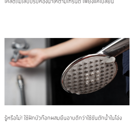
เคล็ด(ไม่)ลับปรับห้องน้ำให้ตามเทรนด์ เพียงแค่เปลี่ยน
รู้หรือไม่! ใช้ฝักบัวก๊อกผสมยืนอาบดีกว่าใช้ขันตักน้ำในโอ่ง