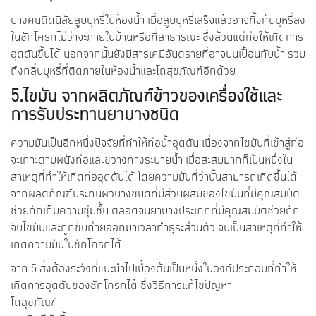
บางคนติดนิสัยสูบบุหรี่ในห้องน้ำ เมื่อสูบบุหรี่เสร็จแล้วอาจทิ้งก้นบุหรี่ลง
ในชักโครกไม่ว่าจะภายในบ้านหรือที่สาธารณะ ซึ่งล้วนแต่ก่อให้เกิดการ
อุดตันขึ้นได้ นอกจากนั้นยังมีสารเคมีอันตรายที่อาจปนเปื้อนกับน้ำ รวม
ถึงกลิ่นบุหรี่ที่ติดภายในห้องน้ำและโถสุขภัณฑ์อีกด้วย
5.ไขมัน จากผลิตภัณฑ์ข้าวของเครื่องใช้และ
การรับประทานยาบางชนิด
ความมันเป็นอีกหนึ่งปัจจัยที่ทำให้ท่อน้ำอุดตัน เนื่องจากไขมันที่เข้าสู่ท่อ
จะเกาะตามผนังท่อและขวางทางระบายน้ำ เมื่อสะสมมากก็เป็นหนึ่งใน
สาเหตุที่ทำให้เกิดท่ออุดตันได้ โดยความมันที่ว่านั้นสามารถเกิดขึ้นได้
จากผลิตภัณฑ์ประทินผิวบางชนิดที่มีส่วนผสมของไขมันที่มีคุณสมบัติ
ช่วยกักเก็บความชุ่มชื้น ตลอดจนยาบางประเภทที่มีคุณสมบัติช่วยดัก
จับไขมันและถูกขับถ่ายออกมาเวลาทำธุระส่วนตัว จนเป็นสาเหตุที่ทำให้
เกิดความมันในชักโครกได้
จาก 5 สิ่งต้องระวังที่แนะนำไปเบื้องต้นเป็นหนึ่งในองค์ประกอบที่ทำให้
เกิดการอุดตันของชักโครกได้ ซึ่งวิธีการแก้ไขปัญหา
โถสุขภัณฑ์