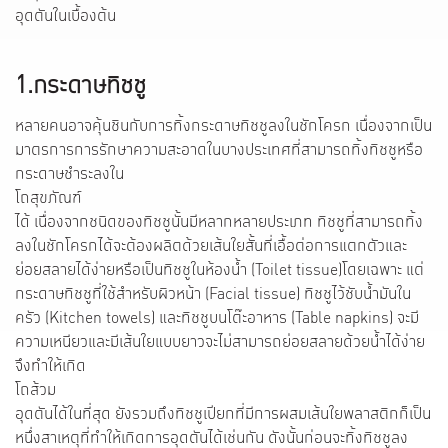
อุดตันในเบื้องต้น
1.กระดาษทิชชู
หลายคนอาจคุ้นชินกับการทิ้งกระดาษทิชชูลงในชักโครก เนื่องจากเป็น
มาตรการการรักษาความสะอาดในบางประเทศที่สามารถทิ้งทิชชูหรือ
กระดาษชำระลงใน
โถสุขภัณฑ์
ได้ เนื่องจากชนิดของทิชชูนั้นมีหลากหลายประเภท ทิชชูที่สามารถทิ้ง
ลงในชักโครกได้จะต้องผลิตด้วยเส้นใยสั้นที่เอื้อต่อการแตกตัวและ
ย่อยสลายได้ง่ายหรือเป็นทิชชูในห้องน้ำ (Toilet tissue)โดยเฉพาะ แต่
กระดาษทิชชูที่ใช้สำหรับผิวหน้า (Facial tissue) ทิชชูไว้ซับน้ำมันใน
ครัว (Kitchen towels) และทิชชูบนโต๊ะอาหาร (Table napkins) จะมี
ความเหนียวและมีเส้นใยแบบยาวจะไม่สามารถย่อยสลายด้วยน้ำได้ง่าย
จึงทำให้เกิด
โถส้วม
อุดตันได้ในที่สุด ยังรวมถึงทิชชูเปียกที่มีการผสมเส้นใยพลาสติกก็เป็น
หนึ่งสาเหตุที่ทำให้เกิดการอุดตันได้เช่นกัน ดังนั้นก่อนจะทิ้งทิชชูลง