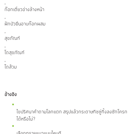
,
ก๊อกเดี่ยวอ่างล้างหน้า
,
ฝักบัวยืนอาบก๊อกผสม
,
สุขภัณฑ์
,
โถสุขภัณฑ์
,
โถส้วม
อ้างอิง
ไขปริศนาคำถามโลกแตก สรุปแล้วกระดาษทิชชู่ทิ้งลงชักโครก
ได้หรือไม่?
เลือกทรายแมวแบบไหนดี