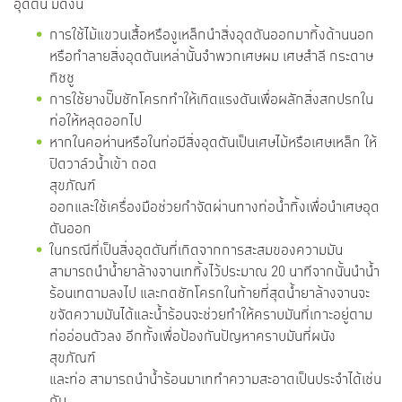
อุดตัน มีดังนี้
การใช้ไม้แขวนเสื้อหรืองูเหล็กนำสิ่งอุดตันออกมาทิ้งด้านนอก
หรือทำลายสิ่งอุดตันเหล่านั้นจำพวกเศษผม เศษสำลี กระดาษ
ทิชชู
การใช้ยางปั๊มชักโครกทำให้เกิดแรงดันเพื่อผลักสิ่งสกปรกใน
ท่อให้หลุดออกไป
หากในคอห่านหรือในท่อมีสิ่งอุดตันเป็นเศษไม้หรือเศษเหล็ก ให้
ปิดวาล์วน้ำเข้า ถอด
สุขภัณฑ์
ออกและใช้เครื่องมือช่วยกำจัดผ่านทางท่อน้ำทิ้งเพื่อนำเศษอุด
ตันออก
ในกรณีที่เป็นสิ่งอุดตันที่เกิดจากการสะสมของความมัน
สามารถนำน้ำยาล้างจานเททิ้งไว้ประมาณ 20 นาทีจากนั้นนำน้ำ
ร้อนเทตามลงไป และกดชักโครกในท้ายที่สุดน้ำยาล้างจานจะ
ขจัดความมันได้และน้ำร้อนจะช่วยทำให้คราบมันที่เกาะอยู่ตาม
ท่ออ่อนตัวลง อีกทั้งเพื่อป้องกันปัญหาคราบมันที่ผนัง
สุขภัณฑ์
และท่อ สามารถนำน้ำร้อนมาเททำความสะอาดเป็นประจำได้เช่น
กัน