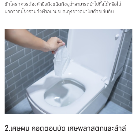
ชักโครกควรต้องคำนึงถึงชนิดทิชชูว่าสามารถนำไปทิ้งได้หรือไม่
นอกจากนี้ยังรวมถึงผ้าอนามัยและถุงยางอนามัยด้วยเช่นกัน
2.เศษผม คอตตอนบัด เศษพลาสติกและสำลี